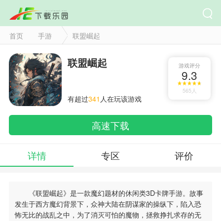
首页
手游
联盟崛起
联盟崛起
游戏评分
9.3
565人
有超过
341
人在玩该游戏
高速下载
详情
专区
评价
《联盟崛起》是一款魔幻题材的休闲类3D卡牌手游。故事
发生于西方魔幻背景下，众神大陆在阴谋家的操纵下，陷入恐
怖无比的战乱之中，为了消灭可怕的魔物，拯救挣扎求存的无