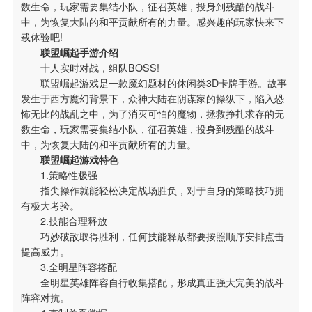
数生命，玩家需要集结小队，征召英雄，投身到残酷的战斗
中，为恢复大陆的和平贡献所有的力量。感兴趣的玩家快来下
载体验吧!
联盟崛起手游介绍
十人实时对战，组队BOSS!
联盟崛起游戏是一款魔幻题材的休闲类3D卡牌手游。故事
发生于西方魔幻背景下，众神大陆在阴谋家的操纵下，陷入恐
怖无比的战乱之中，为了消灭可怕的魔物，拯救挣扎求存的无
数生命，玩家需要集结小队，征召英雄，投身到残酷的战斗
中，为恢复大陆的和平贡献所有的力量。
联盟崛起游戏特色
1.策略性极强
搜索
指尖操作就能轻松决定战场胜负，对于自身的策略技巧拥
IE下载乐园
有极大考验。
2.技能合理释放
巧妙破敌取得胜利，任何技能释放都要按照顺序安排点击
提高威力。
3.全明星阵容搭配
全明星英雄阵容自行收集搭配，形成真正强大完美的战斗
阵容对抗。