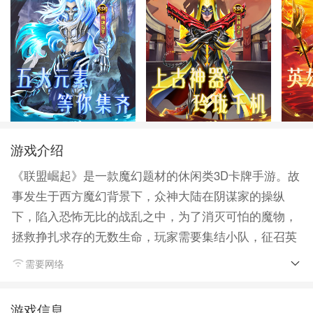
游戏介绍
《联盟崛起》是一款魔幻题材的休闲类3D卡牌手游。故
事发生于西方魔幻背景下，众神大陆在阴谋家的操纵
下，陷入恐怖无比的战乱之中，为了消灭可怕的魔物，
拯救挣扎求存的无数生命，玩家需要集结小队，征召英
雄，投身到残酷的战斗中，为恢复大陆的和平贡献所有
需要网络
的力量。
游戏信息