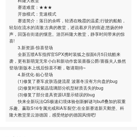
科隆大教堂
赛道难度：★★★
开放模式：竞速模式
赛道简介：落日的余晖，轻洒在晚霞的温柔;行驶的船舶，
轻划在流水的清澈;古典的教堂，述说着岁月的痕迹;悠扬的钟
声，回荡在街道的惬意。游历科隆大教堂，静享时间带来的惊
喜!
3.新资源-惊喜登场
全新五喷A车指挥官SPX携时装狐之假面6月5日炫酷来
袭，更有新萌宠无常小白和新动作套装蔷薇公爵/蔷薇夫人焕然
登场!新版本上线后惊喜不断，敬请期待~
4.新优化-贴心登场
(1)修复了赛车皮肤迅捷流星 波塞冬没有方向盘的bug
(2)修复时装紫晶琉璃部分机型材质丢失的bug
(3)修复了部分道具资源UI显示错误的bug
快来全新玩法QS极速幻境体验创新解谜与buff叠加的双重
乐趣、赢取S16专属光戒和A车裂空;在全新赛道新天鹅堡、科
隆大教堂里云游德国，感受绝妙的德国风情吧!