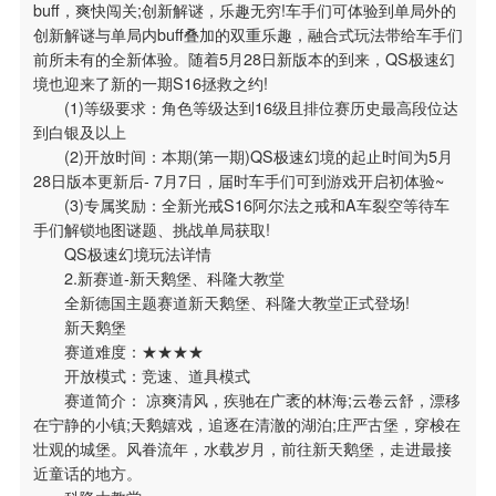
buff，爽快闯关;创新解谜，乐趣无穷!车手们可体验到单局外的
创新解谜与单局内buff叠加的双重乐趣，融合式玩法带给车手们
前所未有的全新体验。随着5月28日新版本的到来，QS极速幻
境也迎来了新的一期S16拯救之约!
(1)等级要求：角色等级达到16级且排位赛历史最高段位达
到白银及以上
(2)开放时间：本期(第一期)QS极速幻境的起止时间为5月
28日版本更新后- 7月7日，届时车手们可到游戏开启初体验~
(3)专属奖励：全新光戒S16阿尔法之戒和A车裂空等待车
手们解锁地图谜题、挑战单局获取!
QS极速幻境玩法详情
2.新赛道-新天鹅堡、科隆大教堂
搜索
全新德国主题赛道新天鹅堡、科隆大教堂正式登场!
IE下载乐园
新天鹅堡
赛道难度：★★★★
开放模式：竞速、道具模式
赛道简介： 凉爽清风，疾驰在广袤的林海;云卷云舒，漂移
在宁静的小镇;天鹅嬉戏，追逐在清澈的湖泊;庄严古堡，穿梭在
壮观的城堡。风眷流年，水载岁月，前往新天鹅堡，走进最接
近童话的地方。