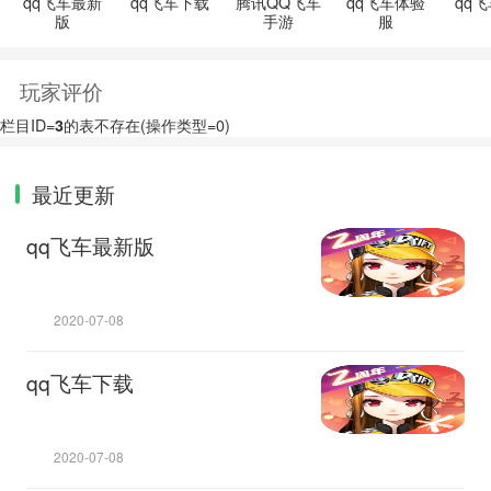
qq飞车最新
qq飞车下载
腾讯QQ飞车
qq飞车体验
qq
版
手游
服
玩家评价
栏目ID=
3
的表不存在(操作类型=0)
最近更新
qq飞车最新版
2020-07-08
qq飞车下载
2020-07-08