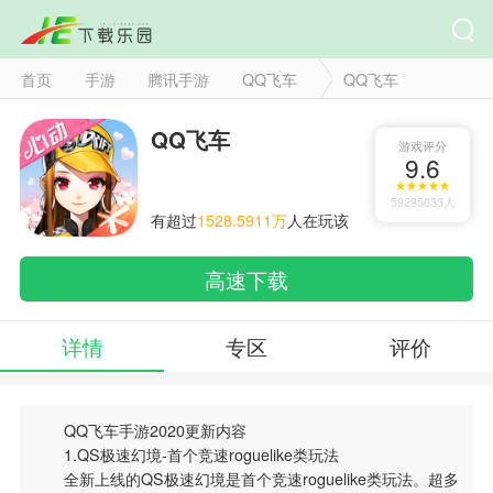
首页
手游
腾讯手游
QQ飞车
QQ飞车
QQ飞车
游戏评分
9.6
59295033人
有超过
1528.5911万
人在玩该
游戏
高速下载
详情
专区
评价
QQ飞车手游2020更新内容
1.QS极速幻境-首个竞速roguelike类玩法
全新上线的QS极速幻境是首个竞速roguelike类玩法。超多