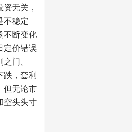
投资无关，
是不稳定
场不断变化
日定价错误
利之门。
下跌，套利
，但无论市
和空头头寸