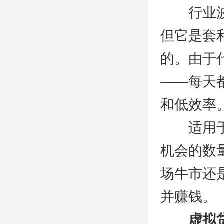
行业波动
但它是套
的。由于
——每天
和低效率
适用于牛
机会的数
场牛市还
并赚钱。
虚拟货