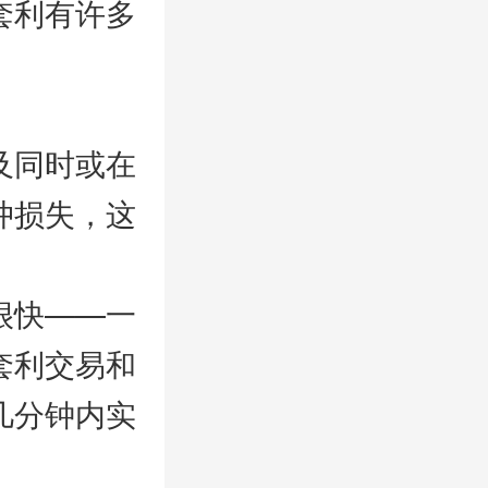
套利有许多
及同时或在
冲损失，这
很快——一
套利交易和
几分钟内实