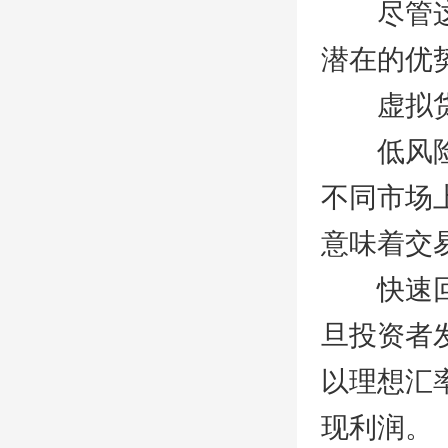
尽管这是
潜在的优
虚拟货币
低风险—
不同市场
意味着交
快速回报
旦投资者
以理想汇
现利润。